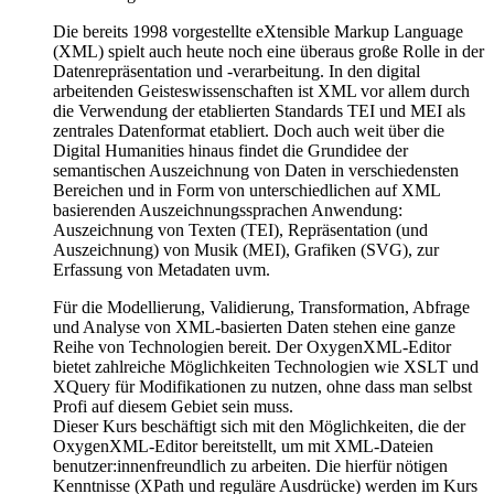
Die bereits 1998 vorgestellte eXtensible Markup Language
(XML) spielt auch heute noch eine überaus große Rolle in der
Datenrepräsentation und -verarbeitung. In den digital
arbeitenden Geisteswissenschaften ist XML vor allem durch
die Verwendung der etablierten Standards TEI und MEI als
zentrales Datenformat etabliert. Doch auch weit über die
Digital Humanities hinaus findet die Grundidee der
semantischen Auszeichnung von Daten in verschiedensten
Bereichen und in Form von unterschiedlichen auf XML
basierenden Auszeichnungssprachen Anwendung:
Auszeichnung von Texten (TEI), Repräsentation (und
Auszeichnung) von Musik (MEI), Grafiken (SVG), zur
Erfassung von Metadaten uvm.
Für die Modellierung, Validierung, Transformation, Abfrage
und Analyse von XML-basierten Daten stehen eine ganze
Reihe von Technologien bereit. Der OxygenXML-Editor
bietet zahlreiche Möglichkeiten Technologien wie XSLT und
XQuery für Modifikationen zu nutzen, ohne dass man selbst
Profi auf diesem Gebiet sein muss.
Dieser Kurs beschäftigt sich mit den Möglichkeiten, die der
OxygenXML-Editor bereitstellt, um mit XML-Dateien
benutzer:innenfreundlich zu arbeiten. Die hierfür nötigen
Kenntnisse (XPath und reguläre Ausdrücke) werden im Kurs