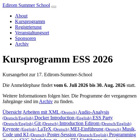
Edirom Summer School
About
Kursprogramm
Registrierung
Veranstaltungsort
Sponsoren
Archiv
Kursprogramm ESS 2026
Kursangebot zur 17. Edirom-Summer-School
Die Anmeldephase findet
vom 6. Juli 2026 bis 30. Aug. 2026
statt.
Weitere Informationen folgen hier. Die Programme der vergangenen
Jahrgänge sind im
Archiv
zu finden.
Übersicht
Arbeiten mit XML
Audio-Analysis
(Deutsch)
Docker Introduction
ESS Party
(Deutsch/English)
(English)
Git
Introduction Edirom
(Deutsch/English)
(Deutsch)
(Deutsch/English)
Keynote
LaTeX
MEI-Einführung
Musik,
(English)
(Deutsch)
(Deutsch)
Code und KI
Poster-Session
Programming
(Deutsch)
(Deutsch/English)