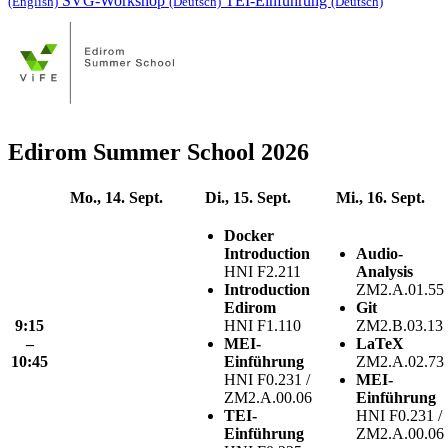
SVG-Workshop
TEI-Einführung
(English)
(Deutsch)
(Deutsch)
Edirom Summer School 2026
Mo., 14. Sept.
Di., 15. Sept.
Mi., 16. Sept.
Docker
Introduction
Audio-
HNI F2.211
Analysis
Introduction
ZM2.A.01.55
Edirom
Git
9:15
HNI F1.110
ZM2.B.03.13
–
MEI-
LaTeX
10:45
Einführung
ZM2.A.02.73
HNI F0.231 /
MEI-
ZM2.A.00.06
Einführung
TEI-
HNI F0.231 /
Einführung
ZM2.A.00.06