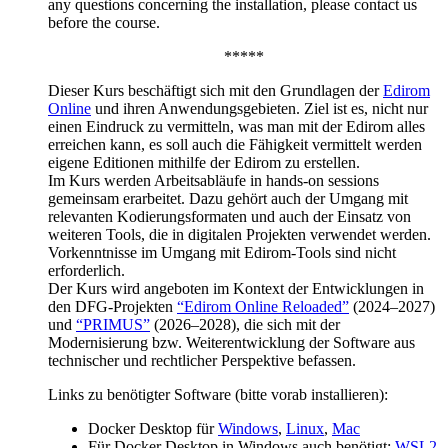
any questions concerning the installation, please contact us
before the course.
*****
Dieser Kurs beschäftigt sich mit den Grundlagen der
Edirom
Online
und ihren Anwendungsgebieten. Ziel ist es, nicht nur
einen Eindruck zu vermitteln, was man mit der Edirom alles
erreichen kann, es soll auch die Fähigkeit vermittelt werden
eigene Editionen mithilfe der Edirom zu erstellen.
Im Kurs werden Arbeitsabläufe in hands-on sessions
gemeinsam erarbeitet. Dazu gehört auch der Umgang mit
relevanten Kodierungsformaten und auch der Einsatz von
weiteren Tools, die in digitalen Projekten verwendet werden.
Vorkenntnisse im Umgang mit Edirom-Tools sind nicht
erforderlich.
Der Kurs wird angeboten im Kontext der Entwicklungen in
den DFG-Projekten
“Edirom Online Reloaded”
(2024–2027)
und
“PRIMUS”
(2026–2028), die sich mit der
Modernisierung bzw. Weiterentwicklung der Software aus
technischer und rechtlicher Perspektive befassen.
Links zu benötigter Software (bitte vorab installieren):
Docker Desktop für
Windows
,
Linux
,
Mac
Für Docker Desktop in Windows auch benötigt:
WSL2