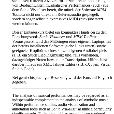
stehen seit Kurzem XML-Formate zur direkten Codierung
von Beobachtungen musikalischer Performances (auch) aus
dem Sonic Visualiser bereit, die mittels der Software
MPM
Toolbox
nicht nur direkt am Referenzaudio gespiegelt,
sondern sogar selbst in expressives MIDI (rück)übersetzt
werden können.
Dieser Eintageskurs bietet ein kompaktes Hands-on zu den
Forschungstools
Sonic Visualiser
und
MPM Toolbox
.
Vorausgesetzt wird das Mitbringen eines eigenen Laptops mit
der bereits installierten Software (siehe Links unten) sowie
geeigneter Kopfhörer, eines kurzen eigenen Audiobeispiels
(z. B. ein Stück Lieblingsmusik) und, falls vorhanden,
dazugehöriger Noten bzw. einer Transkription. Hilfreich ist
darüber hinaus ein XML-fähiger Editor (z.B. oXygen, Visual
Studio Code).
Bei gemischtsprachiger Besetzung wird der Kurs auf Englisch
gegeben.
The analysis of musical performances may be regarded as an
indispensable complement to the analysis of symbolic music.
Within performance studies, audio visualization and
annotation tools such as
Sonic Visualiser
assume a particularly
significant role. Their potential has recently been rendered