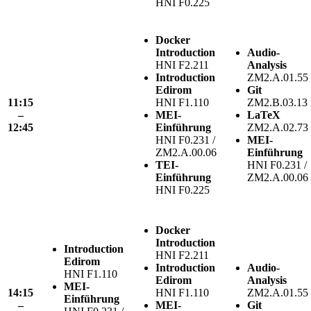
HNI F0.225
Docker
Introduction
Audio-
HNI F2.211
Analysis
Introduction
ZM2.A.01.55
Edirom
Git
11:15
HNI F1.110
ZM2.B.03.13
–
MEI-
LaTeX
12:45
Einführung
ZM2.A.02.73
HNI F0.231 /
MEI-
ZM2.A.00.06
Einführung
TEI-
HNI F0.231 /
Einführung
ZM2.A.00.06
HNI F0.225
Docker
Introduction
Introduction
HNI F2.211
Edirom
Introduction
Audio-
HNI F1.110
Edirom
Analysis
MEI-
14:15
HNI F1.110
ZM2.A.01.55
Einführung
–
MEI-
Git